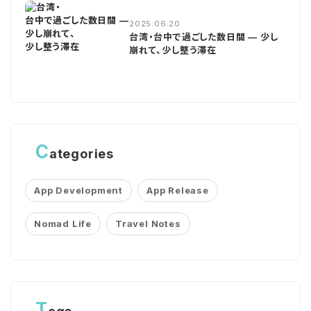
2025.06.20
台湾・台中で過ごした数日間 — 少し
崩れて、少し整う滞在
C
ategories
App Development
App Release
Nomad Life
Travel Notes
T