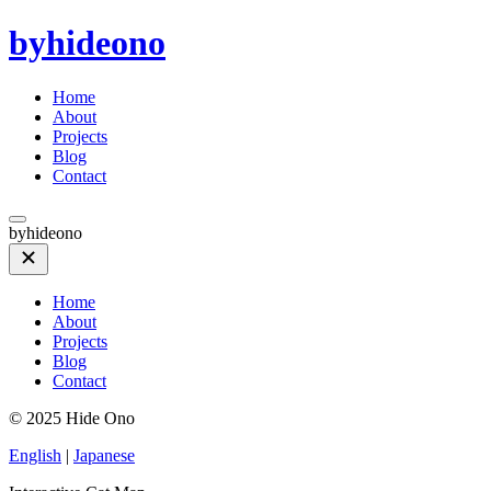
byhideono
Home
About
Projects
Blog
Contact
byhideono
Home
About
Projects
Blog
Contact
© 2025 Hide Ono
English
|
Japanese