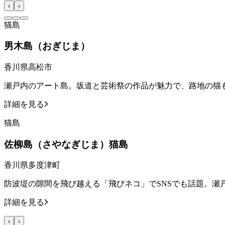
‹
›
猫島
男木島（おぎじま）
香川県高松市
瀬戸内のアート島。坂道と芸術祭の作品が魅力で、路地の猫
詳細を見る
猫島
佐柳島（さやなぎじま）猫島
香川県多度津町
防波堤の隙間を飛び越える「飛びネコ」でSNSでも話題。瀬
詳細を見る
‹
›