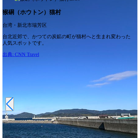
猴硐（ホウトン）猫村
台湾・新北市瑞芳区
台北近郊で、かつての炭鉱の町が猫村へと生まれ変わった
人気スポットです。
出典: CNN Travel