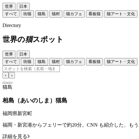
世界
日本
すべて
街猫
猫島
猫村
猫カフェ
看板猫
猫アート・文化
Directory
世界の
猫
スポット
世界
日本
すべて
街猫
猫島
猫村
猫カフェ
看板猫
猫アート・文化
‹
›
猫島
相島（あいのしま）猫島
福岡県新宮町
福岡・新宮港からフェリーで約20分。CNN も紹介した、も
詳細を見る